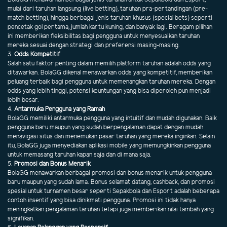
mulai dari taruhan langsung (live betting), taruhan pra-pertandingan (pre-
match betting), hingga berbagai jenis taruhan khusus (special bets) seperti
pencetak gol pertama, jumlah kartu kuning, dan banyak lagi. Beragam pilihan
ini memberikan fleksibilitas bagi pengguna untuk menyesuaikan taruhan
mereka sesuai dengan strategi dan preferensi masing-masing.
3.
Odds Kompetitif
Salah satu faktor penting dalam memilih platform taruhan adalah odds yang
ditawarkan. BolaGG dikenal menawarkan odds yang kompetitif, memberikan
peluang terbaik bagi pengguna untuk memenangkan taruhan mereka. Dengan
odds yang lebih tinggi, potensi keuntungan yang bisa diperoleh pun menjadi
lebih besar.
4.
Antarmuka Pengguna yang Ramah
BolaGG memiliki antarmuka pengguna yang intuitif dan mudah digunakan. Baik
pengguna baru maupun yang sudah berpengalaman dapat dengan mudah
menavigasi situs dan menemukan pasar taruhan yang mereka inginkan. Selain
itu, BolaGG juga menyediakan aplikasi mobile yang memungkinkan pengguna
untuk memasang taruhan kapan saja dan di mana saja.
5.
Promosi dan Bonus Menarik
BolaGG menawarkan berbagai promosi dan bonus menarik untuk pengguna
baru maupun yang sudah lama. Bonus selamat datang, cashback, dan promosi
spesial untuk turnamen besar seperti Sepakbola dan Esport adalah beberapa
contoh insentif yang bisa dinikmati pengguna. Promosi ini tidak hanya
meningkatkan pengalaman taruhan tetapi juga memberikan nilai tambah yang
signifikan.