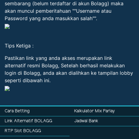
sembarang (belum terdaftar di akun Bolagg) maka
akan muncul pemberitahuan ""Username atau
Password yang anda masukkan salah"".
Tips Ketiga :
Pastikan link yang anda akses merupakan link
alternatif resmi Bolagg, Setelah berhasil melakukan
login di Bolagg, anda akan dialihkan ke tampilan lobby
seperti dibawah ini.
Cara Betting
Kalkulator Mix Parlay
Link Alternatif BOLAGG
Jadwal Bank
RTP Slot BOLAGG