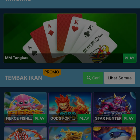
MM Tangkas
PLAY
PROMO
TEMBAK IKAN
Cari
Lihat Semua
FIERCE FISHING
GODS FORTUNE FISHING
STAR HUNTER
PLAY
PLAY
PLAY