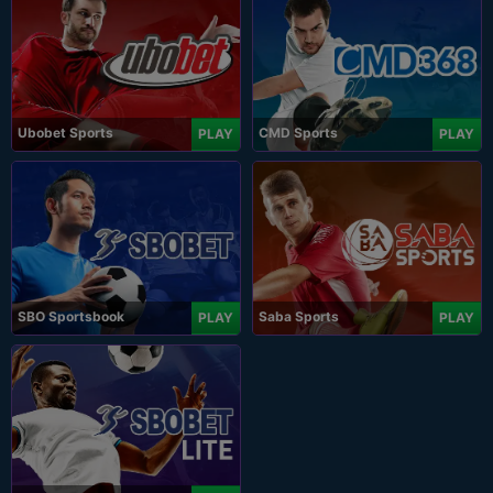
Ubobet Sports
CMD Sports
PLAY
PLAY
SBO Sportsbook
Saba Sports
PLAY
PLAY