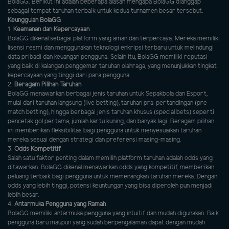
BolaGG. Berikut ini adalah beberapa alasan mengapa BolaGG dianggap
sebagai tempat taruhan terbaik untuk kedua turnamen besar tersebut.
Keunggulan BolaGG
1.
Keamanan dan Kepercayaan
BolaGG dikenal sebagai platform yang aman dan terpercaya. Mereka memiliki
lisensi resmi dan menggunakan teknologi enkripsi terbaru untuk melindungi
data pribadi dan keuangan pengguna. Selain itu, BolaGG memiliki reputasi
yang baik di kalangan penggemar taruhan olahraga, yang menunjukkan tingkat
kepercayaan yang tinggi dari para pengguna.
2.
Beragam Pilihan Taruhan
BolaGG menawarkan berbagai jenis taruhan untuk Sepakbola dan Esport,
mulai dari taruhan langsung (live betting), taruhan pra-pertandingan (pre-
match betting), hingga berbagai jenis taruhan khusus (special bets) seperti
pencetak gol pertama, jumlah kartu kuning, dan banyak lagi. Beragam pilihan
ini memberikan fleksibilitas bagi pengguna untuk menyesuaikan taruhan
mereka sesuai dengan strategi dan preferensi masing-masing.
3.
Odds Kompetitif
Salah satu faktor penting dalam memilih platform taruhan adalah odds yang
ditawarkan. BolaGG dikenal menawarkan odds yang kompetitif, memberikan
peluang terbaik bagi pengguna untuk memenangkan taruhan mereka. Dengan
odds yang lebih tinggi, potensi keuntungan yang bisa diperoleh pun menjadi
lebih besar.
4.
Antarmuka Pengguna yang Ramah
BolaGG memiliki antarmuka pengguna yang intuitif dan mudah digunakan. Baik
pengguna baru maupun yang sudah berpengalaman dapat dengan mudah