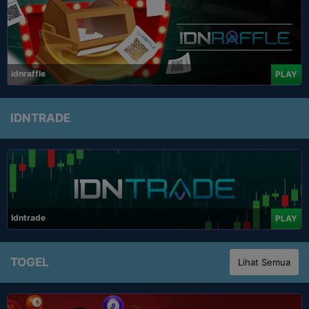
idnraffle
PLAY
IDNTRADE
Idntrade
PLAY
TOGEL
Lihat Semua