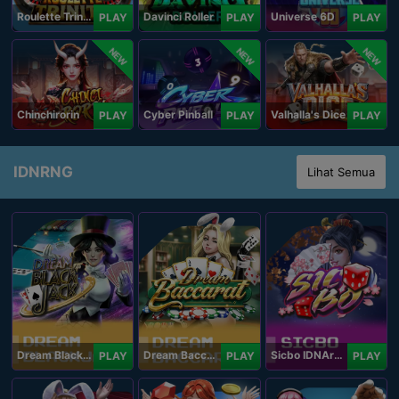
Roulette Trinity
Davinci Roller
Universe 6D
PLAY
PLAY
PLAY
NEW
NEW
NEW
Chinchirorin
Cyber Pinball
Valhalla's Dice
PLAY
PLAY
PLAY
IDNRNG
Lihat Semua
Dream Blackjack
Dream Baccarat
Sicbo IDNArcade
PLAY
PLAY
PLAY