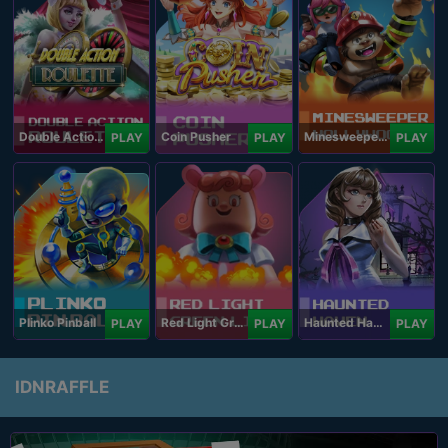
Double Action Roulette
Coin Pusher
Minesweeper Hollywood
PLAY
PLAY
PLAY
Plinko Pinball
Red Light Green Light
Haunted Haven
PLAY
PLAY
PLAY
IDNRAFFLE