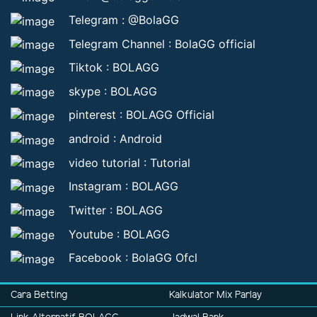
Telegram : @BolaGG
Telegram Channel : BolaGG official
Tiktok : BOLAGG
skype : BOLAGG
pinterest : BOLAGG Official
android : Android
video tutorial : Tutorial
Instagram : BOLAGG
Twitter : BOLAGG
Youtube : BOLAGG
Facebook : BolaGG Ofcl
Cara Betting
Kalkulator Mix Parlay