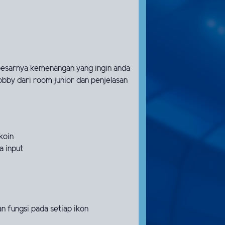
n besarnya kemenangan yang ingin anda
lobby dari room junior dan penjelasan
koin
a input
n fungsi pada setiap ikon