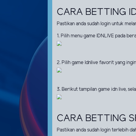
CARA BETTING I
Pastikan anda sudah login untuk mela
1. Pilih menu game IDNLIVE pada ber
2. Pilih game Idnlive favorit yang ingi
3. Berikut tampilan game idn live, se
CARA BETTING 
Pastikan anda sudah login terlebih d