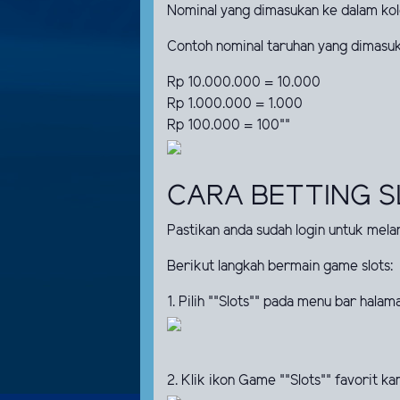
Nominal yang dimasukan ke dalam kolo
Contoh nominal taruhan yang dimasuk
Rp 10.000.000 = 10.000
Rp 1.000.000 = 1.000
Rp 100.000 = 100""
CARA BETTING S
Pastikan anda sudah login untuk mela
Berikut langkah bermain game slots:
1. Pilih ""Slots"" pada menu bar halam
2. Klik ikon Game ""Slots"" favorit k