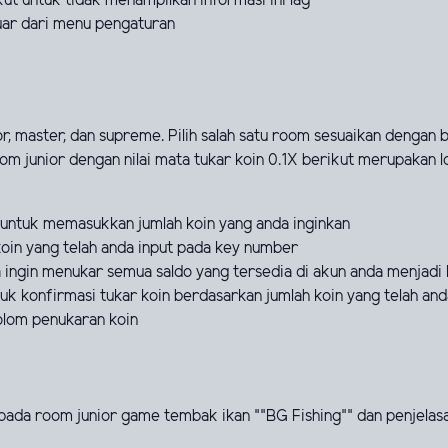
ut untuk tidak menampilkan informasi ini lag
eluar dari menu pengaturan
ior, master, dan supreme. Pilih salah satu room sesuaikan denga
oom junior dengan nilai mata tukar koin 0.1X berikut merupakan 
untuk memasukkan jumlah koin yang anda inginkan
koin yang telah anda input pada key number
 ingin menukar semua saldo yang tersedia di akun anda menjadi 
uk konfirmasi tukar koin berdasarkan jumlah koin yang telah and
kolom penukaran koin
pada room junior game tembak ikan ""BG Fishing"" dan penjelasa