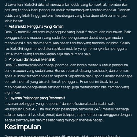
ditawarkan. BolaGG dikenal menawarkan odds yang kompetitif, memberikan
peluang terbaik bagi pengguna untuk memenangkan taruhan mereka. Dengan
odds yang lebih tinggi, potensi keuntungan yang bisa diperoleh pun menjadi
lebih besar.
4.
Antarmuka Pengguna yang Ramah
BolaGG memiliki antarmuka pengguna yang intuitif dan mudah digunakan. Baik
pengguna baru maupun yang sudah berpengalaman dapat dengan mudah
menavigasi situs dan menemukan pasar taruhan yang mereka inginkan. Selain
itu, BolaGG juga menyediakan aplikasi mobile yang memungkinkan pengguna
untuk memasang taruhan kapan saja dan di mana saja.
5.
Promosi dan Bonus Menarik
BolaGG menawarkan berbagai promosi dan bonus menarik untuk pengguna
baru maupun yang sudah lama. Bonus selamat datang, cashback, dan promosi
spesial untuk turnamen besar seperti Sepakbola dan Esport adalah beberapa
contoh insentif yang bisa dinikmati pengguna. Promosi ini tidak hanya
meningkatkan pengalaman taruhan tetapi juga memberikan nilai tambah yang
signifikan.
6.
Layanan Pelanggan yang Responsif
Layanan pelanggan yang responsif dan profesional adalah salah satu
keunggulan BolaGG. Tim dukungan pelanggan tersedia 24/7 melalui berbagai
saluran seperti live chat, email, dan telepon, siap membantu pengguna dengan
segala pertanyaan dan masalah yang mungkin mereka hadapi.
Kesimpulan
Dengan berbagai keunggulan yang ditawarkan, tidak mengherankan jika