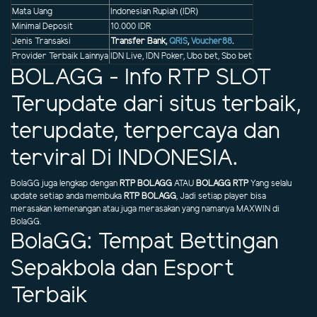
Mata Uang
Indonesian Rupiah (IDR)
Minimal Deposit
10.000 IDR
Jenis Transaksi
Transfer Bank,
QRIS
,
Voucher88
.
Provider Terbaik Lainnya
IDN Live, IDN Poker, Ubo bet, Sbo bet
BOLAGG - Info RTP SLOT
Terupdate dari situs terbaik,
terupdate, terpercaya dan
terviral Di INDONESIA.
BolaGG juga lengkap dengan
RTP BOLAGG
ATAU
BOLAGG RTP
Yang selalu
update setiap anda membuka
RTP BOLAGG
, Jadi setiap player bisa
merasakan kemenangan atau juga merasakan yang namanya MAXWIN di
BolaGG.
BolaGG: Tempat Bettingan
Sepakbola dan Esport
Terbaik