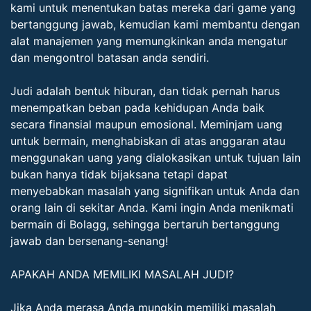
kami untuk menentukan batas mereka dari game yang
bertanggung jawab, kemudian kami membantu dengan
alat manajemen yang memungkinkan anda mengatur
dan mengontrol batasan anda sendiri.
Judi adalah bentuk hiburan, dan tidak pernah harus
menempatkan beban pada kehidupan Anda baik
secara finansial maupun emosional. Meminjam uang
untuk bermain, menghabiskan di atas anggaran atau
menggunakan uang yang dialokasikan untuk tujuan lain
bukan hanya tidak bijaksana tetapi dapat
menyebabkan masalah yang signifikan untuk Anda dan
orang lain di sekitar Anda. Kami ingin Anda menikmati
bermain di Bolagg, sehingga bertaruh bertanggung
jawab dan bersenang-senang!
APAKAH ANDA MEMILIKI MASALAH JUDI?
Jika Anda merasa Anda mungkin memiliki masalah